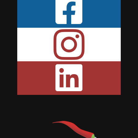


