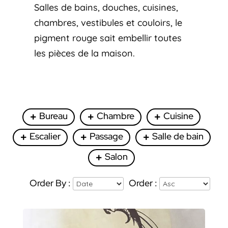
Salles de bains, douches, cuisines,
chambres, vestibules et couloirs, le
pigment rouge sait embellir toutes
les pièces de la maison.
Bureau
Chambre
Cuisine
Escalier
Passage
Salle de bain
Salon
Order By :
Order :
Une douche de rêve en béton
ciré
BÉTON CIRÉ
PIÈCES
POCHOIR
SALLE DE BAIN