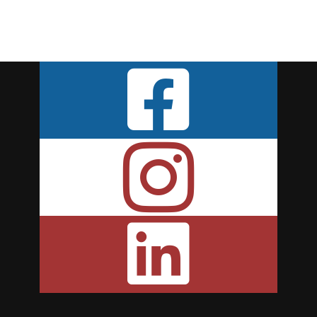


