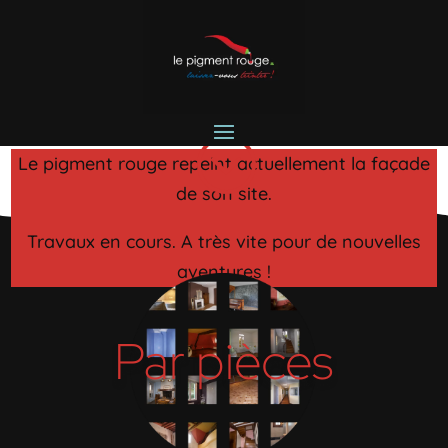
;
Le pigment rouge repeint actuellement la façade
de son site.
Travaux en cours. A très vite pour de nouvelles
aventures !
Par pièces